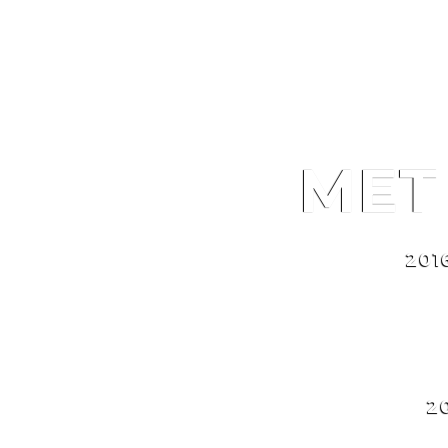
MET BRUTUS ON TOUR
ME
201
2