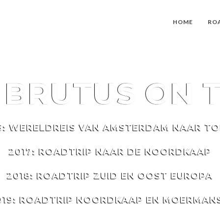
HOME
RO
T
BRUTUS
ON 
6: WERELDREIS VAN AMSTERDAM NAAR T
2017: ROADTRIP NAAR DE NOORDKAAP
2018: ROADTRIP ZUID EN OOST EUROPA
019: ROADTRIP NOORDKAAP EN MOERMAN