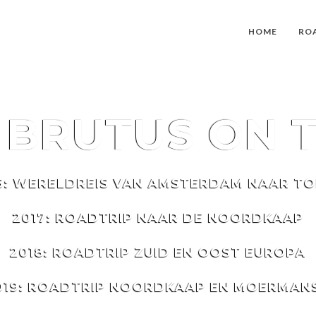
HOME
RO
T
BRUTUS
ON 
6: WERELDREIS VAN AMSTERDAM NAAR T
2017: ROADTRIP NAAR DE NOORDKAAP
2018: ROADTRIP ZUID EN OOST EUROPA
019: ROADTRIP NOORDKAAP EN MOERMAN