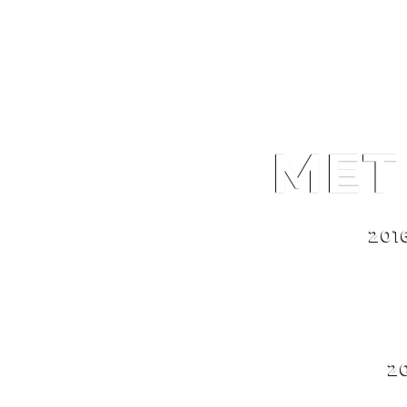
MET BRUTUS ON TOUR
ME
201
2