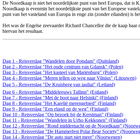
De Noordkaap is niet het noordelijkste punt van heel Europa, dat is
Noordkaap is evenmin het noordelijkste punt van het Europese vastelan
punt van het vasteland van Europa in enge zin (zonder eilanden) is he
Het was de Engelse zeevaarder Richard Chancellor die de kaap haar
hiervan het resultaat.
Dag 1 - Reisverslag "Wandelen door Potsdam" (Duitsland)
Dag 2 - Reisverslag "Het oude centrum van Gdansk" (Polen)
Dag 3 - Reisverslag "Het kasteel van Mariënburg" (Polen)
Dag 4 - Reisverslag "Meren tellen op weg naar Vilnius" (Litouwen)
Dag 5 - Reisverslag "De Kruisberg van iauliai" (Letland)
Dag 6 - Reisverslag "Middeleeuws Tallinn" (Estland)
Dag 7 - Reisverslag "Met de boot naar Helsinki" (Finland)
Dag 8 - Reisverslag "Het Karelië merengebied" (Finland)
Dag 9 - Reisverslag "Een eland op de weg" (Finland)
Dag 10 - Reisverslag "Op bezoek bij de Kerstman" (Finland)
Dag 11 - Reisverslag "Wandelen in Urho Kekkonen" (Finland)
Dag 12 - Reisverslag "Rond middernacht op de Noordkaap" (Noorw
Dag 13 - Reisverslag "De Hammerfest Polar Bear Society" (Noorwe
Dag 14 - Reisverslag "De auto start niet meer" (Noorwegen)