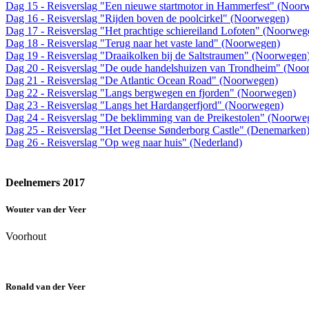
Dag 15 - Reisverslag "Een nieuwe startmotor in Hammerfest" (Noor
Dag 16 - Reisverslag "Rijden boven de poolcirkel" (Noorwegen)
Dag 17 - Reisverslag "Het prachtige schiereiland Lofoten" (Noorweg
Dag 18 - Reisverslag "Terug naar het vaste land" (Noorwegen)
Dag 19 - Reisverslag "Draaikolken bij de Saltstraumen" (Noorwegen
Dag 20 - Reisverslag "De oude handelshuizen van Trondheim" (Noo
Dag 21 - Reisverslag "De Atlantic Ocean Road" (Noorwegen)
Dag 22 - Reisverslag "Langs bergwegen en fjorden" (Noorwegen)
Dag 23 - Reisverslag "Langs het Hardangerfjord" (Noorwegen)
Dag 24 - Reisverslag "De beklimming van de Preikestolen" (Noorwe
Dag 25 - Reisverslag "Het Deense Sønderborg Castle" (Denemarken
Dag 26 - Reisverslag "Op weg naar huis" (Nederland)
Deelnemers 2017
Wouter van der Veer
Voorhout
Ronald van der Veer