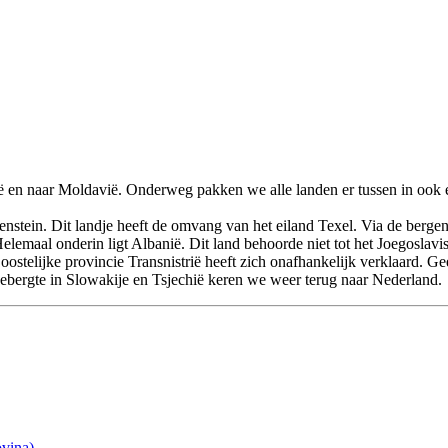
ië en naar Moldavië. Onderweg pakken we alle landen er tussen in ook
enstein. Dit landje heeft de omvang van het eiland Texel. Via de berg
emaal onderin ligt Albanië. Dit land behoorde niet tot het Joegoslavi
telijke provincie Transnistrië heeft zich onafhankelijk verklaard. Gee
 gebergte in Slowakije en Tsjechië keren we weer terug naar Nederland.
ovina)