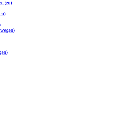
wegen)
en)
)
rwegen)
gen)
)