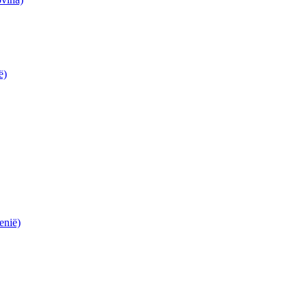
ë)
enië)