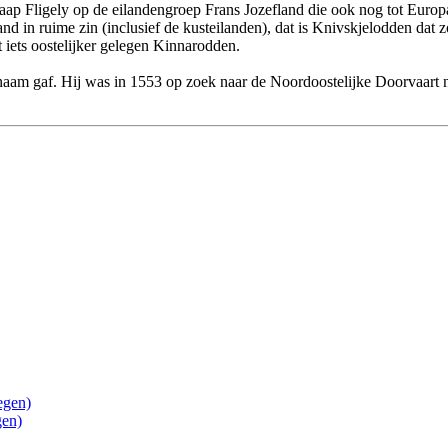
 Kaap Fligely op de eilandengroep Frans Jozefland die ook nog tot Euro
d in ruime zin (inclusief de kusteilanden), dat is Knivskjelodden dat z
t iets oostelijker gelegen Kinnarodden.
 naam gaf. Hij was in 1553 op zoek naar de Noordoostelijke Doorvaart
egen)
gen)