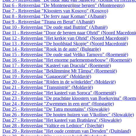
Dag 6 - Reisverslag "De Montenegrijnse bergen" (Montenegro)
Dag 7 - Reisverslag "Kloosters van Kosovo" (Kosovo)
Dag 8 - Reisverslag "De ferry naar Koman" (Albanië)
Dag 9 - Reisverslag "Tirana en Berat" (Albanië)
Dag 10 - Reisverslag "De oude stad Butrint" (Albanië)
Dag 11 - Reisverslag "Door de bergen naar Ohrid" (Noord Macedoni
Dag 12 - Reisverslag "Het kerkje van Ohrid" (Noord Macedonië)
Dag 13 - Reisverslag "De hoofdstad Skopje" (Noord Macedonië)
Dag 14 - Reisverslag "Rook in de auto" (Bulgarije)
Dag 15 - Reisverslag "De oude stad Veliko Tarnovo" (Roemenië)
Dag 16 - Reisverslag "Het enorme parlementsgebouw" (Roemenië)
Dag 17 - Reisverslag "Kasteel van Dracula" (Roemenië)
Dag 18 - Reisverslag "Beklimming Mt Tâmpa" (Roemenië)
Dag 19 - Reisverslag "Gagaoezië" (Moldavië)
Dag 20 - Reisverslag "Rijden in de wijnkelder" (Moldavië)
Dag 21 - Reisverslag "Transnistrië" (Moldavië)
Dag 22 - Reisverslag "Het kasteel van Soroca" (Roemenië)
Dag 23 - Reisverslag "De prachtige kloosters van Boekovina" (Roem
Dag 24 - Reisverslag "Zwemmen in een grot" (Hongarije)
Dag 25 - Reisverslag "De Tatra mountains" (Slowakije)
Dag 26 - Reisverslag "De houten huizen van Vlkolínec" (Slowakije)
Dag 27 - Reisverslag "Het kasteel van Bratislava" (Slowakije)
Dag 28 - Reisverslag "Valtice en Lednice" (Tsjechië)
Dag 29 - Reisverslag "Het oude centrum van Dresden" (Duitsland)