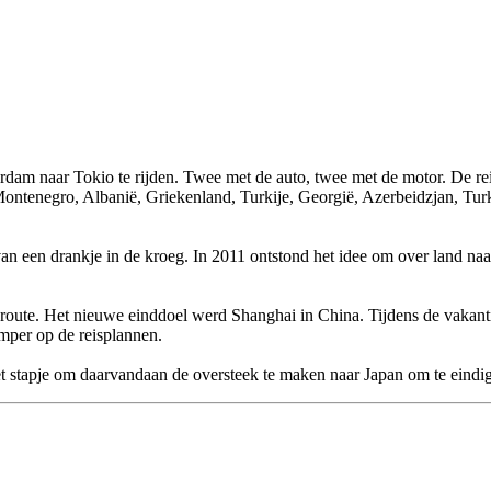
am naar Tokio te rijden. Twee met de auto, twee met de motor. De reis
Montenegro, Albanië, Griekenland, Turkije, Georgië, Azerbeidzjan, Turk
van een drankje in de kroeg. In 2011 ontstond het idee om over land na
reisroute. Het nieuwe einddoel werd Shanghai in China. Tijdens de vakan
mper op de reisplannen.
t stapje om daarvandaan de oversteek te maken naar Japan om te eindig