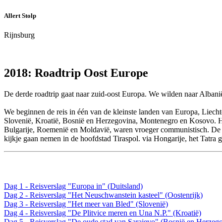
Allert Stolp
Rijnsburg
2018: Roadtrip Oost Europe
De derde roadtrip gaat naar zuid-oost Europa. We wilden naar Alban
We beginnen de reis in één van de kleinste landen van Europa, Liecht
Slovenië, Kroatië, Bosnië en Herzegovina, Montenegro en Kosovo. Hel
Bulgarije, Roemenië en Moldavië, waren vroeger communistisch. De oos
kijkje gaan nemen in de hoofdstad Tiraspol. via Hongarije, het Tatra
Dag 1 - Reisverslag "Europa in" (Duitsland)
Dag 2 - Reisverslag "Het Neuschwanstein kasteel" (Oostenrijk)
Dag 3 - Reisverslag "Het meer van Bled" (Slovenië)
Dag 4 - Reisverslag "De Plitvice meren en Una N.P." (Kroatië)
Dag 5 - Reisverslag "De oude stad van Sarajevo" (Bosnië en Herzeg